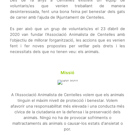
Des de fa anys a Centelles existeix un equip de
voluntaris/es que venien treballant de manera
desinteressada, fent una bona feina pel benestar dels gats
de carrer amb l'ajuda de l’Ajuntament de Centelles.
Es per això que un grup de voluntaris/es el 23 d’abril de
2020 van fundar l'Associació Animalista de Centelles amb
l'objectiu de millorar l’organització, les accions que es venien
fent i fer noves propostes per vetllar pels drets i les
necessitats dels que no tenen veu: els animals.
Missió
A l'Associació Animalista de Centelles volem que els animals
tinguin el màxim nivell de protecció i benestar. Volem
afavorir una responsabilitat més elevada i una conducta més
cívica de la ciutadania en la defensa i la preservació dels
animals. Ningú no ha de provocar sofriments o
maltractaments als animals o causar-los estats d'ansietat o
por.